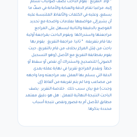
* أولا: التفريغ : يقوم الباحث بصفّ صوتيات تُسلم
إليه، مراعيا تمام الدقة والعناية والأمانة في صفِّ ما
يسمع، وعليه في الكلمات والألفاظ الملتبسة عليه
أن يشير إلى مواضعها بعلامات واضحة مع تحديد
الموضع بالدقيقة والثانية ليسهل على المراجع
مراجعتها واستدراكها. ويقوم الباحث بمراجعة أولية
بما قام بتفريغه. * ثانيا: مراجعة التفريغ : يقوم بها
باحث من قِبَل المركز بخلاف من قام بالتفريغ، حيث
يقوم بمطابقة التفريغ مع الأصل (وهو التسجيل
الصوتي) للتصحيح واستدراك أي نقص أو سقط أو
خطأ. ويقدم المراجع تقريرا في نهاية عمله بمدى
الدقة التي يسلم بها العمل بعد مراجعته وما واجهه
من مصاعب وما لم يتم تفريغه من ألفاظ (إن
وجدت) مع بيان سبب ذلك . خلاصة التقرير : يصف
الباحث النتيجة النهائية للعمل : هل هو دقيق معتمد
مطابق للأصل أم به قصور ونقص نتيجة أسباب
محددة يذكرها.